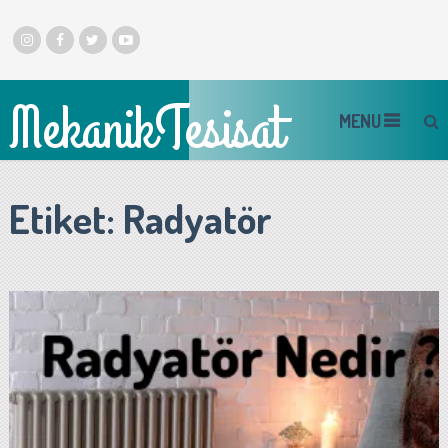
MekanikTesisat
MENU
Etiket:
Radyatör