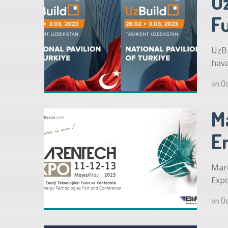
Uz
F
UzBu
hava
on
Oc
M
En
Mare
Expo
on
Oc