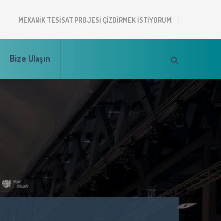
MEKANIK TESISAT PROJESI ÇIZDIRMEK ISTIYORUM
Bize Ulaşın