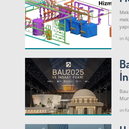
Meka
meka
yapı
on
Ağ
B
İn
Bau 
Muni
on
Ka