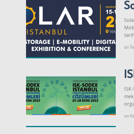
So
Sola
Mobi
tari
on
T
I
ISK
meka
orga
on
Ha