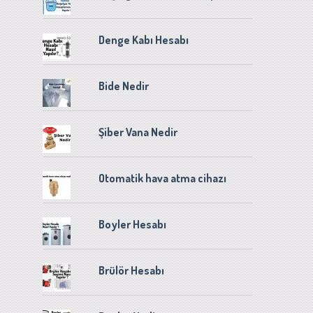
Mekanik Tesisat
Denge Kabı Hesabı
Isı Geri Kazanım
Bide Nedir
Cihazı
Şiber Vana Nedir
by
Ufuk Güyen
Otomatik hava atma cihazı
Boyler Hesabı
Brülör Hesabı