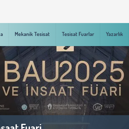
fa
Mekanik Tesisat
Tesisat Fuarlar
Yazarlık
at Fuarı