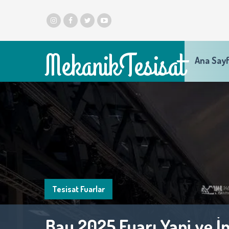
MekanikTesisat
Ana Say
Tesisat Fuarlar
UzBuild Uluslararasi İnşa