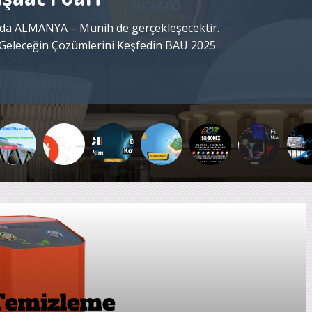
ı, ısıtma ve havalandırma fuari 28 Şubat-03
nt de yapılacaktır. 24. Düzenlenen UzBuild
3 bölgenin önemli bir fuarı olup 19 katılımcı