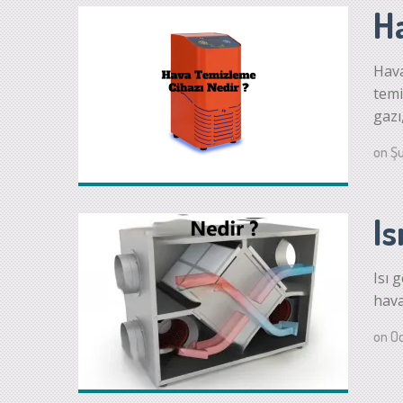
H
Hava
temi
gazı
on
Şu
Is
Isı 
hava
on
Oc