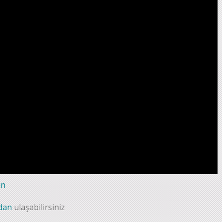
ın
dan
ulaşabilirsiniz