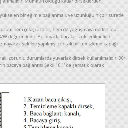
ağlanmalıdır. Mümkün olduğu kadar dirseklerden
 yükselen bir eğimle bağlanmalı, ve uzunluğu hiçbir suretle
urum hem çekişi azaltır, hem de yoğuşmaya neden olur.
2K/W değerindedir. Bu amaçla bacalar izole edilmelidir.
ızmayacak şekilde yapılmış, contalı bir temizleme kapağı
ı, zorunlu durumlarda yuvarlak dirsek kullanılmalıdır. 90º
rın bacaya bağlantısı Şekil 10.1’ de şematik olarak