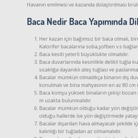
Havanın emilmesi ve kazanda dolaştırılması brülö
Baca Nedir Baca Yapımında Di
Her kazan için bağımsız bir baca olmalı, bi
Kalorifer bacalarına soba,şofben v.s bağla
Baca kesiti yeterli büyüklükte olmalıdır.
Baca duvarlarında kesinlikle delikli tuğla
sıcaklığa dayanıklı ateş tuğlası ve paslanma
Bacalar mümkün olmadıkça binanın dış duva
konulmalı ve bina mahyasının en az 80 cm üz
Baca komşu yüksek binaların çekişi bozan 
m uzakta bulunmalıdır.
Bacalar mümkün olduğu kadar yön değiştirm
olduğu hallerde ise yön değiştirmede yatayla
Bacalar dışardan hava almayacak şekilde içi v
kalınlığı bir tuğladan az olmamalıdır.