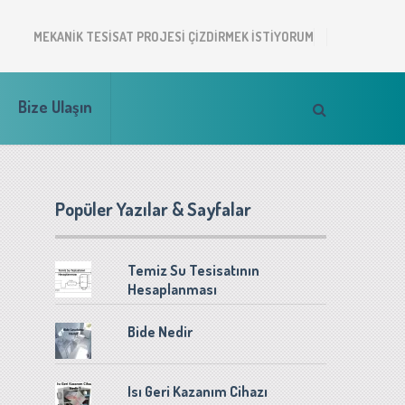
MEKANIK TESISAT PROJESI ÇIZDIRMEK ISTIYORUM
Bize Ulaşın
Popüler Yazılar & Sayfalar
Temiz Su Tesisatının
Hesaplanması
Bide Nedir
Isı Geri Kazanım Cihazı