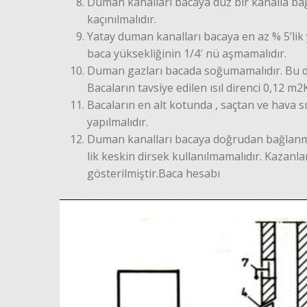
Duman kanalları bacaya düz bir kanalla b
kaçınılmalıdır.
Yatay duman kanalları bacaya en az % 5’lik
baca yüksekliğinin 1/4′ nü aşmamalıdır.
Duman gazları bacada soğumamalıdır. Bu d
Bacaların tavsiye edilen ısıl direnci 0,12 m
Bacaların en alt kotunda , saçtan ve hava s
yapılmalıdır.
Duman kanalları bacaya doğrudan bağlanmal
lik keskin dirsek kullanılmamalıdır. Kazanla
gösterilmiştir.Baca hesabı