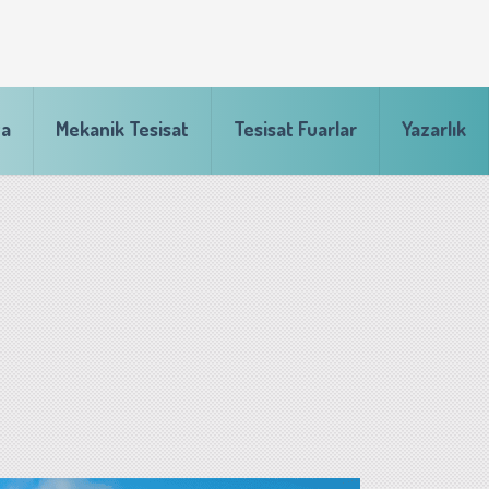
fa
Mekanik Tesisat
Tesisat Fuarlar
Yazarlık