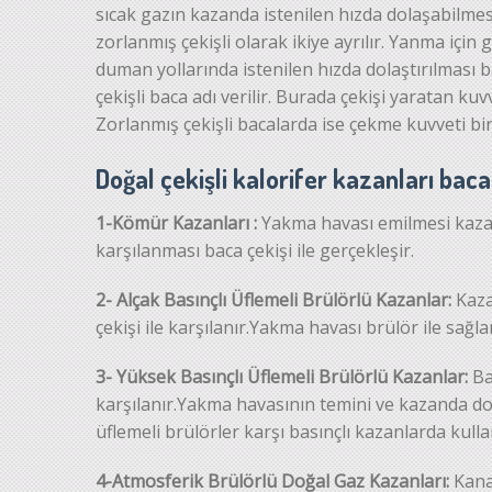
sıcak gazın kazanda istenilen hızda dolaşabilmesi 
zorlanmış çekişli olarak ikiye ayrılır. Yanma iç
duman yollarında istenilen hızda dolaştırılması 
çekişli baca adı verilir. Burada çekişi yaratan kuv
Zorlanmış çekişli bacalarda ise çekme kuvveti bir 
Doğal çekişli kalorifer kazanları baca
1-Kömür Kazanları :
Yakma havası emilmesi kazan
karşılanması baca çekişi ile gerçekleşir.
2- Alçak Basınçlı Üflemeli Brülörlü Kazanlar:
Kaza
çekişi ile karşılanır.Yakma havası brülör ile sağla
3- Yüksek Basınçlı Üflemeli Brülörlü Kazanlar:
Ba
karşılanır.Yakma havasının temini ve kazanda dol
üflemeli brülörler karşı basınçlı kazanlarda kullan
4-Atmosferik Brülörlü Doğal Gaz Kazanları:
Kana