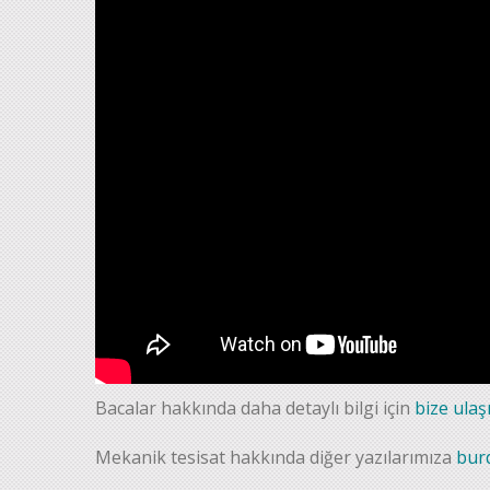
Bacalar hakkında daha detaylı bilgi için
bize ulaş
Mekanik tesisat hakkında diğer yazılarımıza
bur