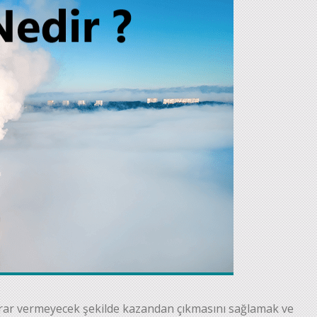
zarar vermeyecek şekilde kazandan çıkmasını sağlamak ve