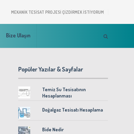
MEKANIK TESISAT PROJESI ÇIZDIRMEK ISTIYORUM
Bize Ulaşın
Popüler Yazılar & Sayfalar
Temiz Su Tesisatının
Hesaplanması
Doğalgaz Tesisatı Hesaplama
Bide Nedir