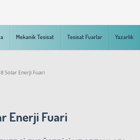
fa
Mekanik Tesisat
Tesisat Fuarlar
Yazarlık
 Solar Enerji Fuari
 Enerji Fuari