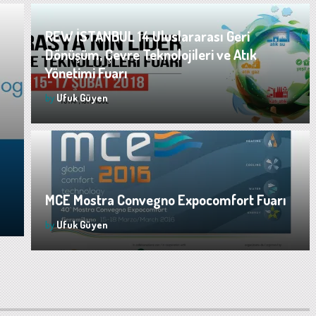
REW İSTANBUL 14.Uluslararası Geri
Dönüşüm, Çevre Teknolojileri ve Atık
Yönetimi Fuarı
by
Ufuk Güyen
MCE Mostra Convegno Expocomfort Fuarı
by
Ufuk Güyen