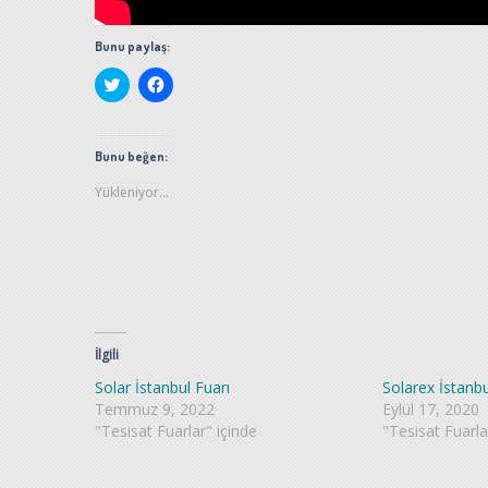
Bunu paylaş:
Twitter
Facebook'ta
üzerinde
paylaşmak
paylaşmak
için
için
tıklayın
tıklayın
(Yeni
(Yeni
pencerede
Bunu beğen:
pencerede
açılır)
açılır)
Yükleniyor...
İlgili
Solar İstanbul Fuarı
Solarex İstanbu
Temmuz 9, 2022
Eylül 17, 2020
"Tesisat Fuarlar" içinde
"Tesisat Fuarla