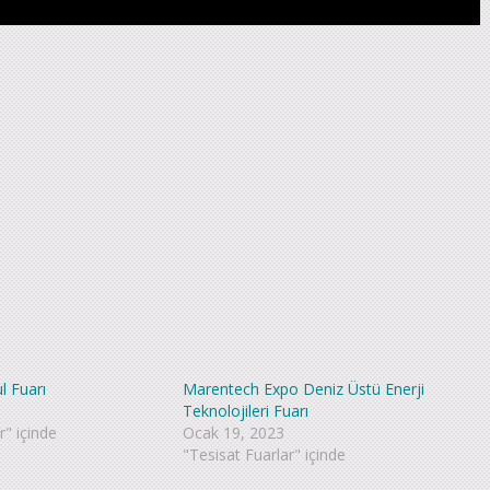
l Fuarı
Marentech Expo Deniz Üstü Enerji
Teknolojileri Fuarı
r" içinde
Ocak 19, 2023
"Tesisat Fuarlar" içinde