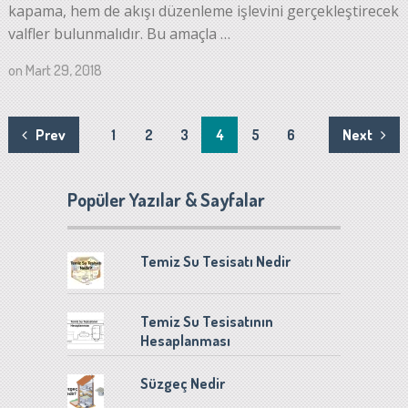
kapama, hem de akışı düzenleme işlevini gerçekleştirecek
valfler bulunmalıdır. Bu amaçla …
on
Mart 29, 2018
Yazı
Prev
1
2
3
4
5
6
Next
sayfalaması
Popüler Yazılar & Sayfalar
Temiz Su Tesisatı Nedir
Temiz Su Tesisatının
Hesaplanması
Süzgeç Nedir