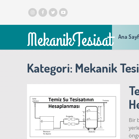
MekanikTesisat
Ana Say
Kategori:
Mekanik Tesi
Te
H
Bir 
yerl
öngö