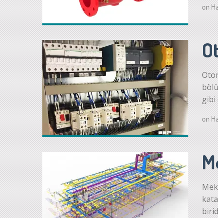
on
Ha
O
Otom
bölü
gibi
on
Ha
M
Meka
kata
biri