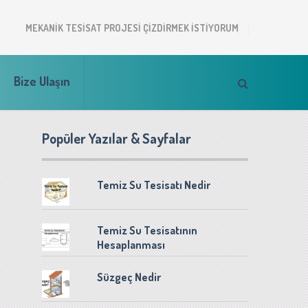
MEKANIK TESISAT PROJESI ÇIZDIRMEK ISTIYORUM
Bize Ulaşın
Popüler Yazılar & Sayfalar
Temiz Su Tesisatı Nedir
Temiz Su Tesisatının
Hesaplanması
Süzgeç Nedir