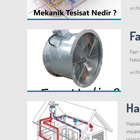
on
Ma
F
Fan 
hava
on
Ma
Ha
Haval
insan
yüzün