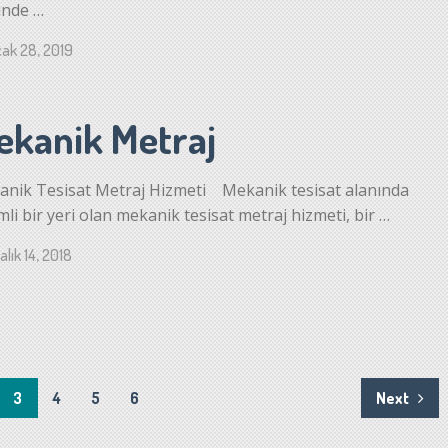
ünde …
ak 28, 2019
ekanik Metraj
nik Tesisat Metraj Hizmeti Mekanik tesisat alanında
li bir yeri olan mekanik tesisat metraj hizmeti, bir …
alık 14, 2018
3
4
5
6
Next