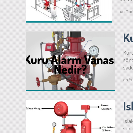
on
Mar
K
Kuru
sönd
sade
on
Şu
I
Isla
sönd