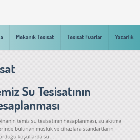
fa
Mekanik Tesisat
Tesisat Fuarlar
Yazarlık
sat
miz Su Tesisatının
esaplanması
binanın temiz su tesisatının hesaplanması, su akıtma
erinde bulunan musluk ve cihazlara standartların
rdüğü koşullarda su …