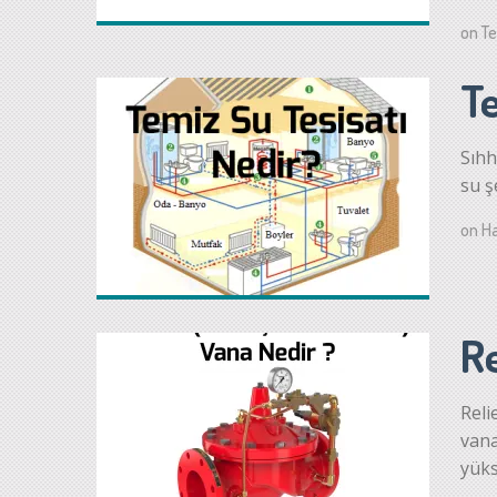
on
T
Te
Sıhh
su ş
on
Ha
Re
Reli
vana
yüks